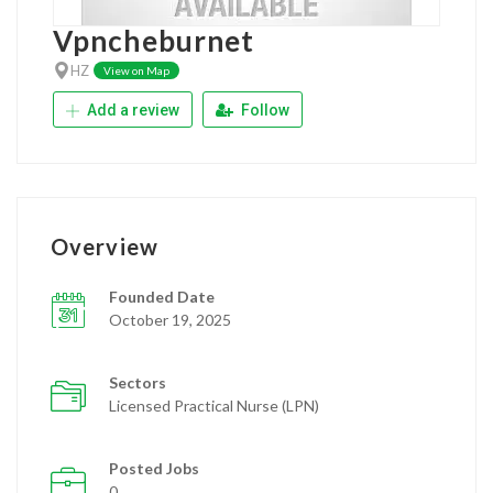
Vpncheburnet
HZ
View on Map
Add a review
Follow
Overview
Founded Date
October 19, 2025
Sectors
Licensed Practical Nurse (LPN)
Posted Jobs
0